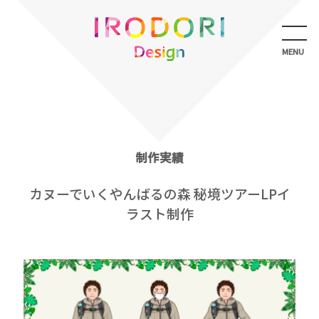
メ
ニ
ュ
MENU
ー
を
開
く
制作実績
カヌーでいくやんばるの森 秘境ツアーLPイ
ラスト制作