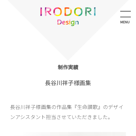
メ
ニ
ュ
MENU
ー
を
開
く
制作実績
長谷川祥子様画集
長谷川祥子様画集の作品集『生命讃歌』のデザイ
ンアシスタント担当させていただきました。